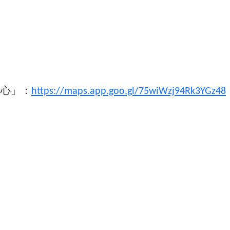
議中心」：
https://maps.app.goo.gl/75wiWzj94Rk3YGz48